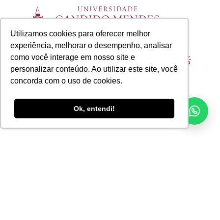
Utilizamos cookies para oferecer melhor
experiência, melhorar o desempenho, analisar
como você interage em nosso site e
Ainda está com dúvida? Ligue agora para:
personalizar conteúdo. Ao utilizar este site, você
(21) 2531-2000
concorda com o uso de cookies.
Ok, entendi!
Cursos
Graduação
Pós-Graduação
Mestrado
Doutorado
EAD