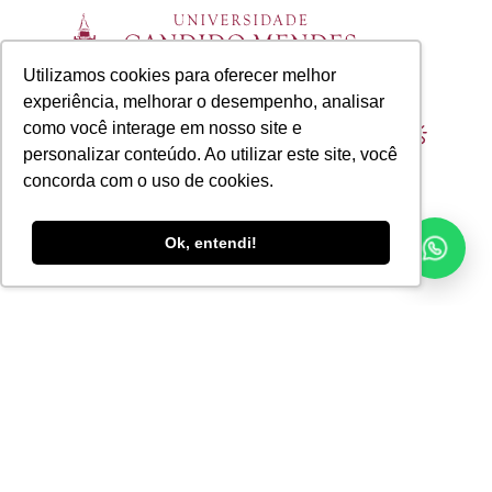
Utilizamos cookies para oferecer melhor
experiência, melhorar o desempenho, analisar
como você interage em nosso site e
Ainda está com dúvida? Ligue agora para:
personalizar conteúdo. Ao utilizar este site, você
(21) 2531-2000
concorda com o uso de cookies.
Ok, entendi!
Cursos
Graduação
Pós-Graduação
Mestrado
Doutorado
EAD