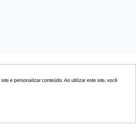
e e personalizar conteúdo. Ao utilizar este site, você
(21) 2531-2000
dúvida? Ligue agora para:
te aqui o cadastro da instituição no sistema e-