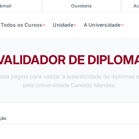
bmail
Ouvidoria
Ac
Todos os Cursos
Unidade
A Universidade
VALIDADOR DE DIPLOM
 esta página para validar a autenticidade de diplomas 
pela Universidade Candido Mendes.
ção