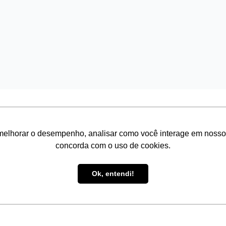
melhorar o desempenho, analisar como você interage em nosso sit
concorda com o uso de cookies.
Ainda está com 
Ok, entendi!
Serviços
Links
Consul
relacionados
MEC