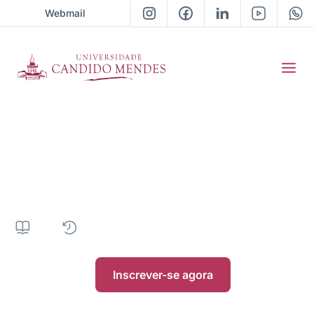
Webmail
Pós-Graduação em
Carreiras Policiais
648H
|
24 meses
|
Presencial
|
• Próxima turma 13 / 05/2026
Inscrever-se agora