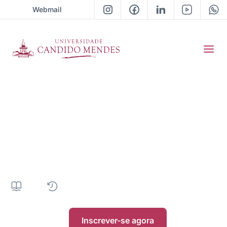
Webmail
Pós-Graduação em
Criminologia, Direito e
Processo Penal
363H
|
24 meses
|
Presencial
|
• Próxima turma 2026 / 01
Inscrever-se agora