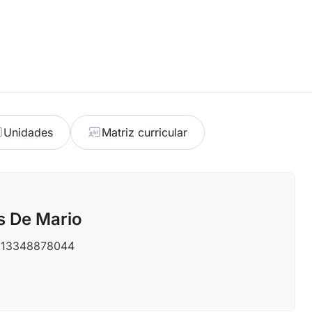
Unidades
Matriz curricular
s De Mario
53113348878044