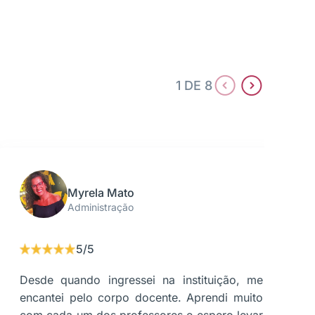
1 DE 8
Myrela Mato
Administração
5/5
Desde quando ingressei na instituição, me
G
encantei pelo corpo docente. Aprendi muito