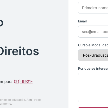
o
Email
Curso e Modalida
ireitos
Por que se intere
em para
(21) 9921-
ende de educação. Aqui, você
nalmente.