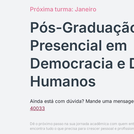
Próxima turma: Janeiro
Pós-Graduaçã
Presencial em
Democracia e D
Humanos
Ainda está com dúvida? Mande uma mensag
40033
Dê o próximo passo na sua jornada acadêmica com quem ent
encontra tudo o que precisa para crescer pessoal e profissio