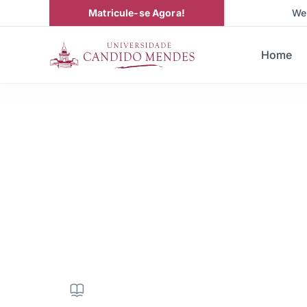
Matricule-se Agora!
We
Home
Pós-Graduação em
Democracia e 
360H
|
|
Presencial
|
• Próxima turma 2