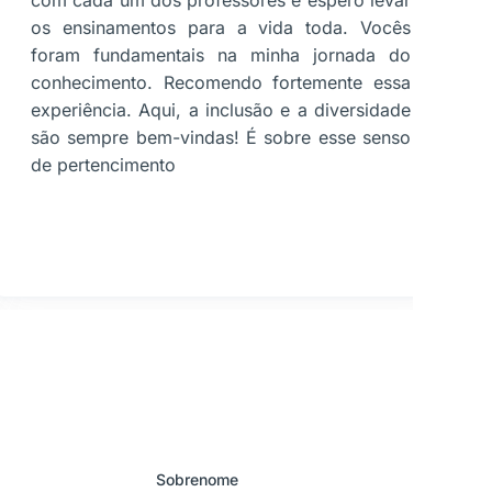
com cada um dos professores e espero levar
e
os ensinamentos para a vida toda. Vocês
a
foram fundamentais na minha jornada do
s
conhecimento. Recomendo fortemente essa
s
experiência. Aqui, a inclusão e a diversidade
n
são sempre bem-vindas! É sobre esse senso
d
de pertencimento
t
Sobrenome