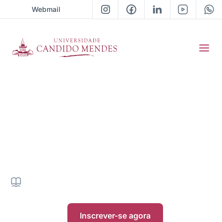
Webmail
Pós-Graduação em
Engenharia de
segurança do trabalho
620H
|
|
Presencial
|
• Próxima turma 2026 / 01
Inscrever-se agora