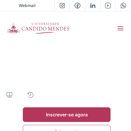
Webmail
Pós-Graduação em
Gestão Empresarial
360H
|
18 meses
|
Presencial
|
• Próxima turma 2026 / 01
Inscrever-se agora