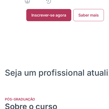
360H
|
12 meses
|
Presencial
|
• Pr
Inscrever-se agora
Saber mais
Seja um profissional atua
PÓS-GRADUAÇÃO
Sobre o curso