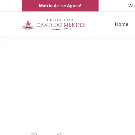
Matricule-se Agora!
We
Home
Pós-Graduação em
Direito Interna
Diplomacia