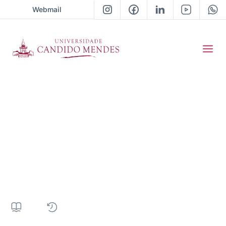
Webmail
Pós-Graduação em
Psicanálise e
Educação: a Prática da
Inclusão dos Autismos
372H
|
13 meses
|
Presencial
|
• Próxima turma 2026 / 01