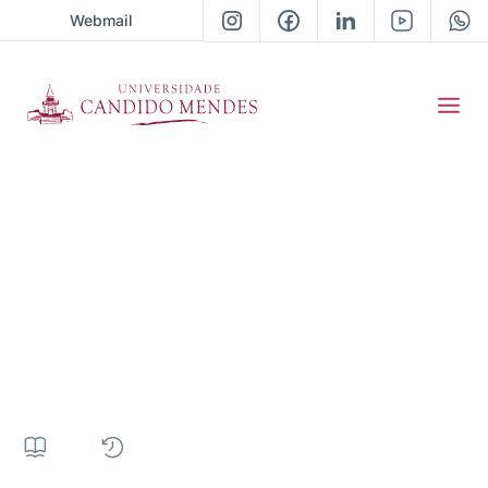
Webmail
Pós-Graduação em
Psicanálise e
Educação: a Prática da
Inclusão dos Autismos
372H
|
13 meses
|
Presencial
|
• Próxima turma 2026 / 01